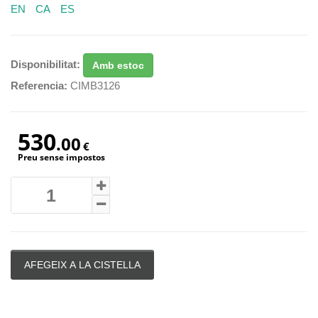
EN
CA
ES
Disponibilitat:
Amb estoc
Referencia:
CIMB3126
530
.00
€
Preu sense impostos
AFEGEIX A LA CISTELLA