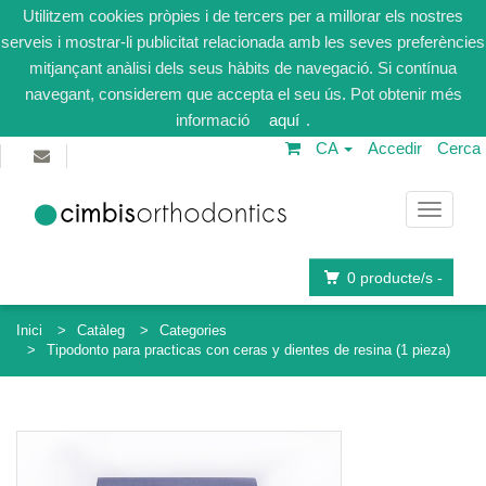
Utilitzem cookies pròpies i de tercers per a millorar els nostres
serveis i mostrar-li publicitat relacionada amb les seves preferències
mitjançant anàlisi dels seus hàbits de navegació. Si contínua
navegant, considerem que accepta el seu ús. Pot obtenir més
informació
aquí
.
CA
Accedir
Cerca
Navega
0
producte/s -
Inici
Catàleg
Categories
Tipodonto para practicas con ceras y dientes de resina (1 pieza)