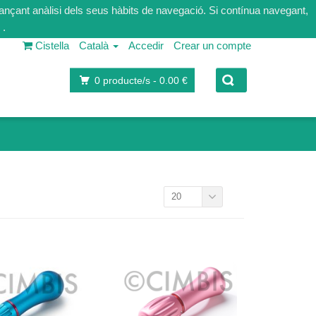
tjançant anàlisi dels seus hàbits de navegació. Si contínua navegant,
.
Cistella
Català
Accedir
Crear un compte
0
producte/s -
0.00 €
20