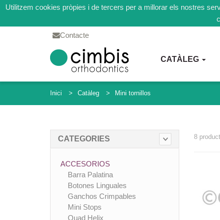
Utilitzem cookies pròpies i de tercers per a millorar els nostres se
c
Contacte
CATÀLEG
Inici
Catàleg
Mini tornillos
8 produc
CATEGORIES
ACCESORIOS
Barra Palatina
Botones Linguales
Ganchos Crimpables
Mini Stops
Quad Helix