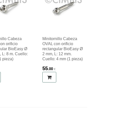
nillo Cabeza
Minitornillo Cabeza
n orificio
OVAL con orificio
gular BioEasy Ø
rectangular BioEasy Ø
 L: 8 m. Cuello:
2 mm, L: 12 mm.
1 pieza)
Cuello: 4 mm (1 pieza)
55
.00
€
€