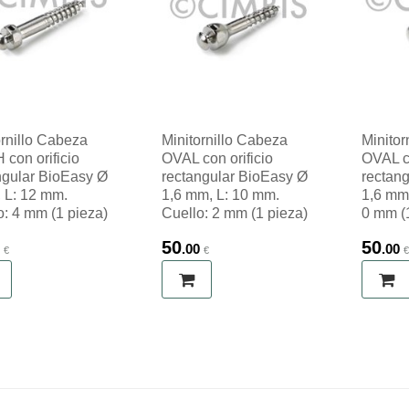
ornillo Cabeza
Minitornillo Cabeza
Minitor
con orificio
OVAL con orificio
OVAL co
ngular BioEasy Ø
rectangular BioEasy Ø
rectan
 L: 12 mm.
1,6 mm, L: 10 mm.
1,6 mm,
o: 4 mm (1 pieza)
Cuello: 2 mm (1 pieza)
0 mm (
50
50
.00
.00
€
€