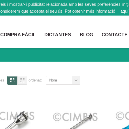
rveis i mostrar-li publicitat relacionada amb les seves preferències mi
onsiderem que accepta el seu ús. Pot obtenir més informació
aquí
COMPRA FÀCIL
DICTANTES
BLOG
CONTACTE
tes
ordenat:
Nom