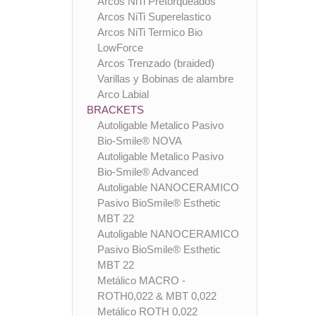
Arcos NiTi Pretorqueados
Arcos NiTi Superelastico
Arcos NiTi Termico Bio
LowForce
Arcos Trenzado (braided)
Varillas y Bobinas de alambre
Arco Labial
BRACKETS
Autoligable Metalico Pasivo
Bio-Smile® NOVA
Autoligable Metalico Pasivo
Bio-Smile® Advanced
Autoligable NANOCERAMICO
Pasivo BioSmile® Esthetic
MBT 22
Autoligable NANOCERAMICO
Pasivo BioSmile® Esthetic
MBT 22
Metálico MACRO -
ROTH0,022 & MBT 0,022
Metálico ROTH 0,022