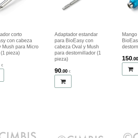
ador corto
Adaptador estandar
Mango 
sy con cabeza
para BioEasy con
BioEas
y Mush para Micro
cabeza Oval y Mush
destorn
(1 pieza)
para destornillador (1
150
.0
pieza)
€
90
.00
€