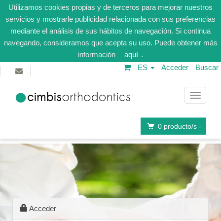
Utilizamos cookies propias y de terceros para mejorar nuestros
servicios y mostrarle publicidad relacionada con sus preferencias
mediante el análisis de sus hábitos de navegación. Si continua
navegando, consideramos que acepta su uso. Puede obtener más
información
aquí
.
ES
Acceder
Buscar
Navega
0
producto/s -
Acceder