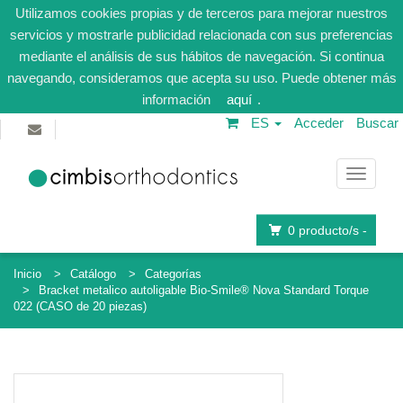
Utilizamos cookies propias y de terceros para mejorar nuestros
servicios y mostrarle publicidad relacionada con sus preferencias
mediante el análisis de sus hábitos de navegación. Si continua
navegando, consideramos que acepta su uso. Puede obtener más
información
aquí
.
ES
Acceder
Buscar
Navega
0
producto/s -
Inicio
Catálogo
Categorías
Bracket metalico autoligable Bio-Smile® Nova Standard Torque
022 (CASO de 20 piezas)