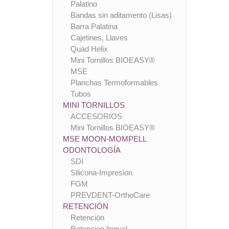
Palatino
Bandas sin aditamento (Lisas)
Barra Palatina
Cajetines, Llaves
Quad Helix
Mini Tornillos BIOEASY®
MSE
Planchas Termoformables
Tubos
MINI TORNILLOS
ACCESORIOS
Mini Tornillos BIOEASY®
MSE MOON-MOMPELL
ODONTOLOGÍA
SDI
Silicona-Impresion
FGM
PREVDENT-OrthoCare
RETENCIÓN
Retención
Retencion lingual