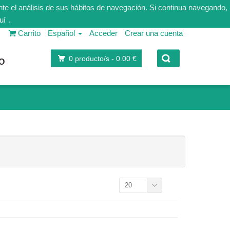
nte el análisis de sus hábitos de navegación. Si continua navegando,
uí
.
Carrito
Español
Acceder
Crear una cuenta
0
producto/s -
0.00 €
O
20