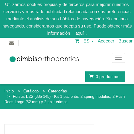
Utilizamos cookies propias y de terceros para mejorar nuestros
servicios y mostrarle publicidad relacionada con sus preferencias
mediante el análisis de sus hábitos de navegación. Si continua
navegando, consideramos que acepta su uso. Puede obtener más
información
aquí
.
ES
Acceder
Buscar
Navega
0
producto/s -
Inicio
Catálogo
Categorías
Forsus EZ2 (885-145) - Kit 1 paciente: 2 spring modules, 2 Push
Rods Largo (32 mm) y 2 split crimps.