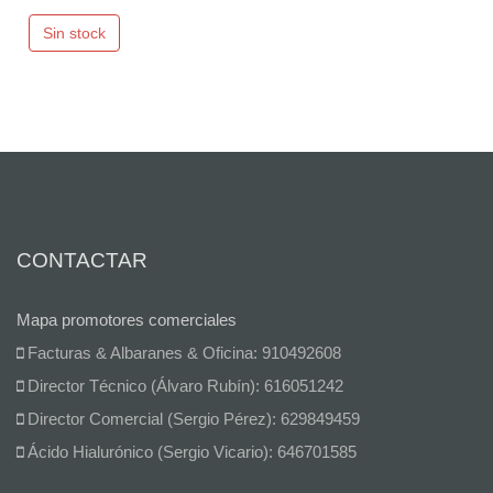
Sin stock
CONTACTAR
Mapa promotores comerciales
Facturas & Albaranes & Oficina: 910492608
Director Técnico (Álvaro Rubín): 616051242
Director Comercial (Sergio Pérez): 629849459
Ácido Hialurónico (Sergio Vicario): 646701585