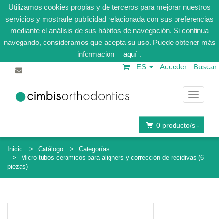
Utilizamos cookies propias y de terceros para mejorar nuestros
servicios y mostrarle publicidad relacionada con sus preferencias
mediante el análisis de sus hábitos de navegación. Si continua
navegando, consideramos que acepta su uso. Puede obtener más
información
aquí
.
ES
Acceder
Buscar
Navega
0
producto/s -
Inicio
Catálogo
Categorías
Micro tubos ceramicos para aligners y corrección de recidivas (6
piezas)