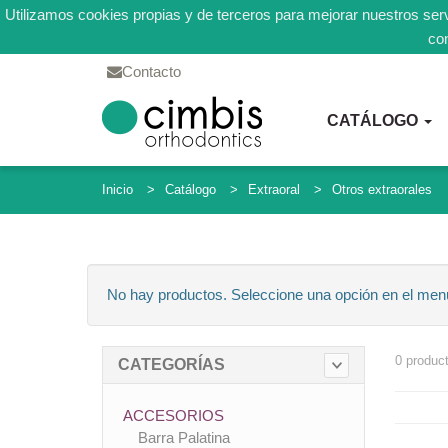
Utilizamos cookies propias y de terceros para mejorar nuestros serv
co
Contacto
CATÁLOGO
Inicio
Catálogo
Extraoral
Otros extraorales
No hay productos. Seleccione una opción en el men
0 produc
CATEGORÍAS
ACCESORIOS
Barra Palatina