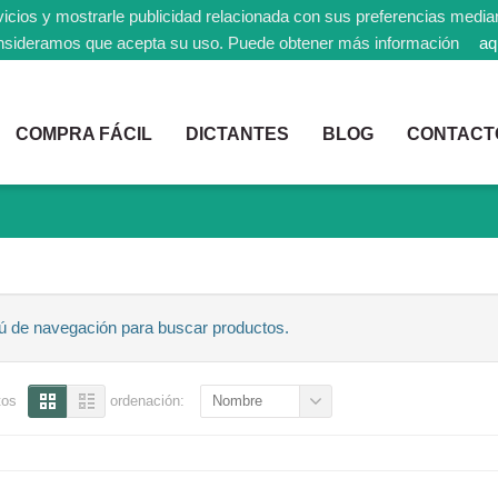
icios y mostrarle publicidad relacionada con sus preferencias media
nsideramos que acepta su uso. Puede obtener más información
aq
COMPRA FÁCIL
DICTANTES
BLOG
CONTACT
ú de navegación para buscar productos.
tos
ordenación:
Nombre