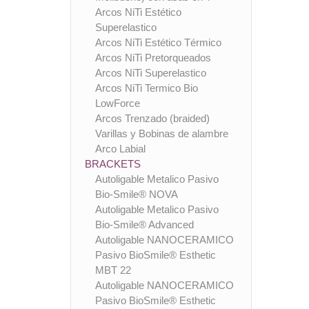
Arcos NiTi Estético
Superelastico
Arcos NiTi Estético Térmico
Arcos NiTi Pretorqueados
Arcos NiTi Superelastico
Arcos NiTi Termico Bio
LowForce
Arcos Trenzado (braided)
Varillas y Bobinas de alambre
Arco Labial
BRACKETS
Autoligable Metalico Pasivo
Bio-Smile® NOVA
Autoligable Metalico Pasivo
Bio-Smile® Advanced
Autoligable NANOCERAMICO
Pasivo BioSmile® Esthetic
MBT 22
Autoligable NANOCERAMICO
Pasivo BioSmile® Esthetic