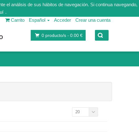
nte el análisis de sus hábitos de navegación. Si continua navegando,
uí
.
Carrito
Español
Acceder
Crear una cuenta
0
producto/s -
0.00 €
O
20