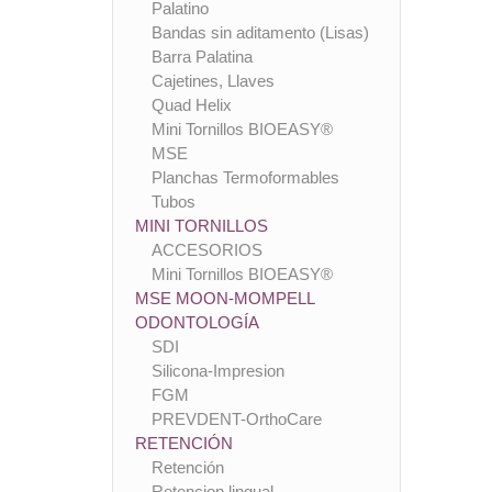
Palatino
Bandas sin aditamento (Lisas)
Barra Palatina
Cajetines, Llaves
Quad Helix
Mini Tornillos BIOEASY®
MSE
Planchas Termoformables
Tubos
MINI TORNILLOS
ACCESORIOS
Mini Tornillos BIOEASY®
MSE MOON-MOMPELL
ODONTOLOGÍA
SDI
Silicona-Impresion
FGM
PREVDENT-OrthoCare
RETENCIÓN
Retención
Retencion lingual