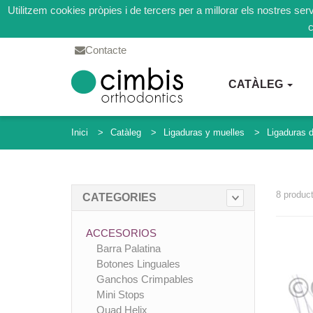
Utilitzem cookies pròpies i de tercers per a millorar els nostres se
c
Contacte
CATÀLEG
Inici
Catàleg
Ligaduras y muelles
Ligaduras 
8 produc
CATEGORIES
ACCESORIOS
Barra Palatina
Botones Linguales
Ganchos Crimpables
Mini Stops
Quad Helix