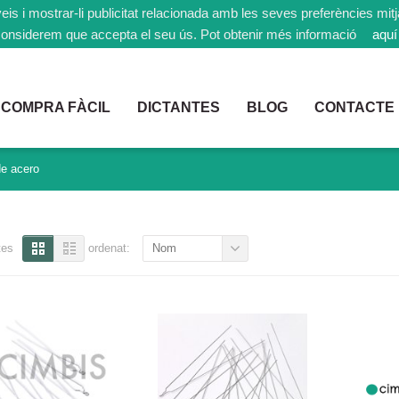
rveis i mostrar-li publicitat relacionada amb les seves preferències mi
onsiderem que accepta el seu ús. Pot obtenir més informació
aquí
COMPRA FÀCIL
DICTANTES
BLOG
CONTACTE
de acero
tes
ordenat:
Nom