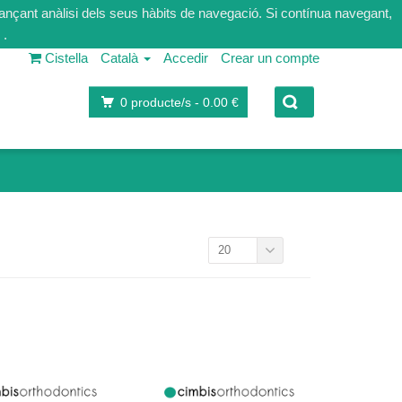
tjançant anàlisi dels seus hàbits de navegació. Si contínua navegant,
.
Cistella
Català
Accedir
Crear un compte
0
producte/s -
0.00 €
20