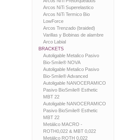
Arcos NiTi Pretorqueados
Arcos NiTi Superelastico
Arcos NiTi Termico Bio
LowForce
Arcos Trenzado (braided)
Varillas y Bobinas de alambre
Arco Labial
BRACKETS
Autoligable Metalico Pasivo
Bio-Smile® NOVA
Autoligable Metalico Pasivo
Bio-Smile® Advanced
Autoligable NANOCERAMICO
Pasivo BioSmile® Esthetic
MBT 22
Autoligable NANOCERAMICO
Pasivo BioSmile® Esthetic
MBT 22
Metálico MACRO -
ROTH0,022 & MBT 0,022
Metálico ROTH 0,022