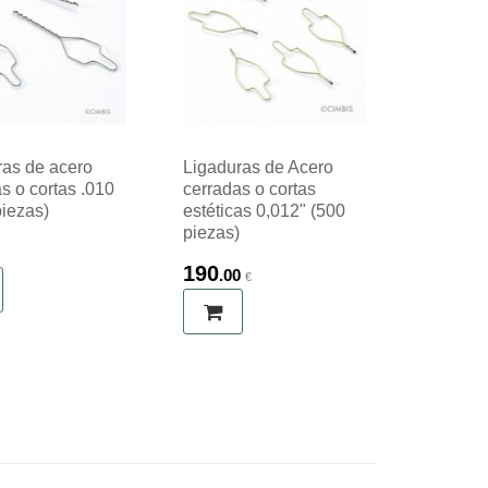
ras de acero
Ligaduras de Acero
s o cortas .010
cerradas o cortas
piezas)
estéticas 0,012" (500
piezas)
€
190
.00
€