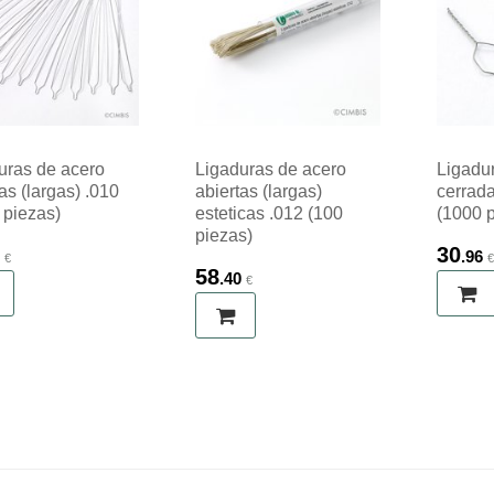
uras de acero
Ligaduras de acero
Ligadu
as (largas) .010
abiertas (largas)
cerrada
 piezas)
esteticas .012 (100
(1000 
piezas)
30
.96
€
58
.40
€