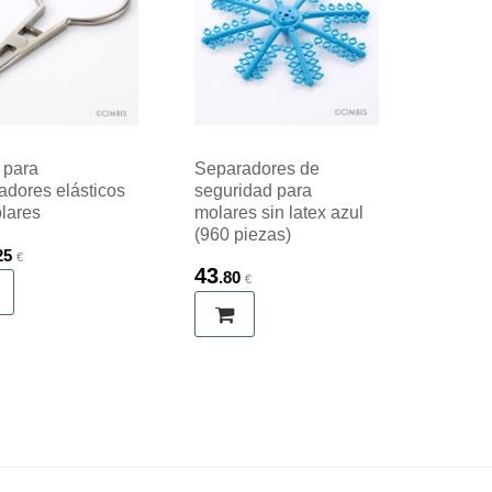
 para
Separadores de
adores elásticos
seguridad para
lares
molares sin latex azul
(960 piezas)
25
€
43
.80
€