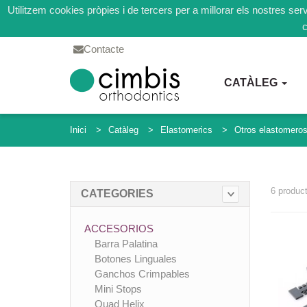
Utilitzem cookies pròpies i de tercers per a millorar els nostres se
c
Contacte
CATÀLEG
Inici
Catàleg
Elastomerics
Otros elastomero
6 produc
CATEGORIES
ACCESORIOS
Barra Palatina
Botones Linguales
Ganchos Crimpables
Mini Stops
Quad Helix