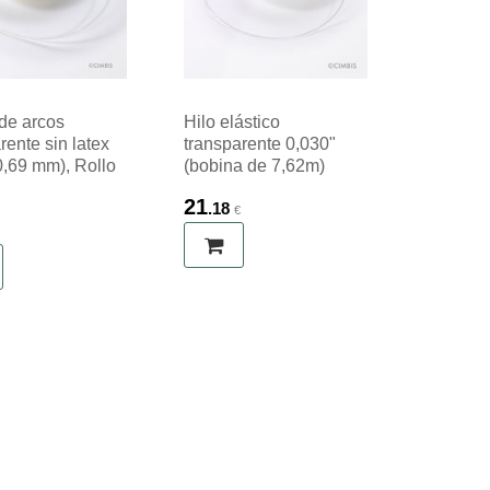
de arcos
Hilo elástico
rente sin latex
transparente 0,030"
0,69 mm), Rollo
(bobina de 7,62m)
21
.18
€
€