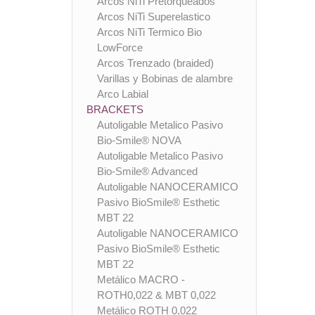
Arcos NiTi Pretorqueados
Arcos NiTi Superelastico
Arcos NiTi Termico Bio
LowForce
Arcos Trenzado (braided)
Varillas y Bobinas de alambre
Arco Labial
BRACKETS
Autoligable Metalico Pasivo
Bio-Smile® NOVA
Autoligable Metalico Pasivo
Bio-Smile® Advanced
Autoligable NANOCERAMICO
Pasivo BioSmile® Esthetic
MBT 22
Autoligable NANOCERAMICO
Pasivo BioSmile® Esthetic
MBT 22
Metálico MACRO -
ROTH0,022 & MBT 0,022
Metálico ROTH 0,022