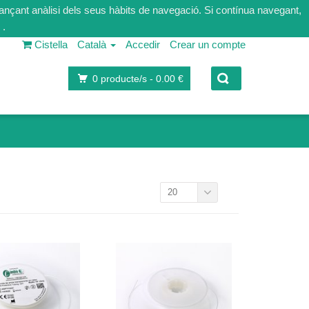
tjançant anàlisi dels seus hàbits de navegació. Si contínua navegant,
.
Cistella
Català
Accedir
Crear un compte
0
producte/s -
0.00 €
20