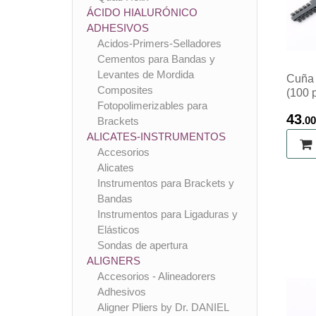
ÁCIDO HIALURÓNICO
ADHESIVOS
Acidos-Primers-Selladores
Cementos para Bandas y
Levantes de Mordida
Cuña 
Composites
(100 
Fotopolimerizables para
43
.00
Brackets
ALICATES-INSTRUMENTOS
Accesorios
Alicates
Instrumentos para Brackets y
Bandas
Instrumentos para Ligaduras y
Elásticos
Sondas de apertura
ALIGNERS
Accesorios - Alineadorers
Adhesivos
Aligner Pliers by Dr. DANIEL