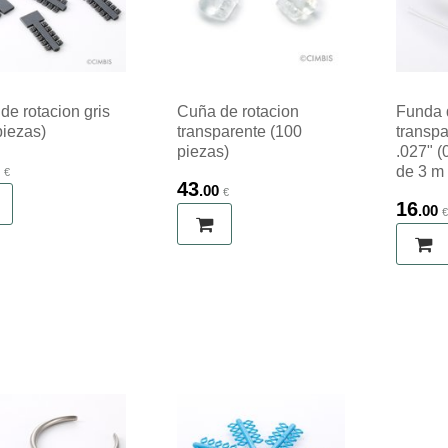
de rotacion gris
Cuña de rotacion
Funda 
piezas)
transparente (100
transpa
piezas)
.027" (
de 3 m
€
43
.00
€
16
.00