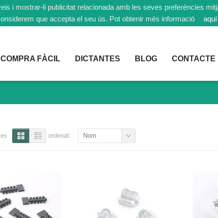
rveis i mostrar-li publicitat relacionada amb les seves preferències mi
onsiderem que accepta el seu ús. Pot obtenir més informació
aquí
COMPRA FÀCIL
DICTANTES
BLOG
CONTACTE
s
tes
ordenat:
Nom