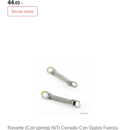
44
.03
€
Sense estoc
Resorte (Coil spring) NiTi Cerrado Con Ojales Fuerza