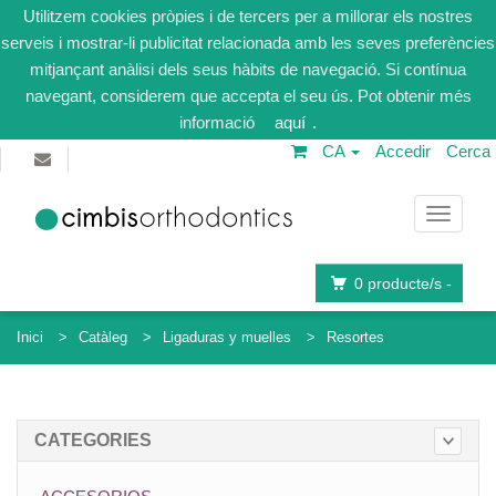
Utilitzem cookies pròpies i de tercers per a millorar els nostres
serveis i mostrar-li publicitat relacionada amb les seves preferències
mitjançant anàlisi dels seus hàbits de navegació. Si contínua
navegant, considerem que accepta el seu ús. Pot obtenir més
informació
aquí
.
CA
Accedir
Cerca
Navega
0
producte/s -
Inici
Catàleg
Ligaduras y muelles
Resortes
CATEGORIES