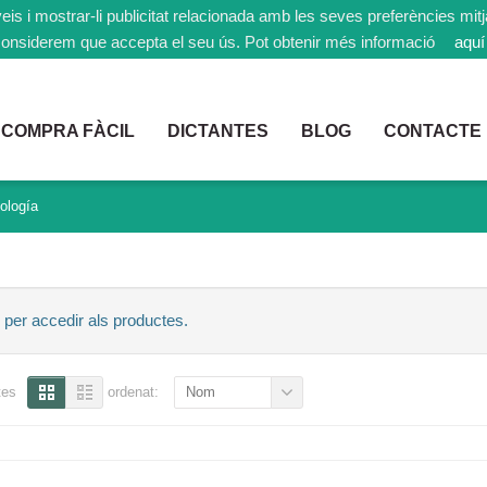
rveis i mostrar-li publicitat relacionada amb les seves preferències mi
onsiderem que accepta el seu ús. Pot obtenir més informació
aquí
COMPRA FÀCIL
DICTANTES
BLOG
CONTACTE
ología
 per accedir als productes.
tes
ordenat:
Nom