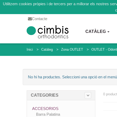
Utilitzem cookies pròpies i de tercers per a millorar els nostres se
c
Contacte
CATÀLEG
Inici
Catàleg
Zona OUTLET
OUTLET - Odont
No hi ha productes. Seleccioni una opció en el menú
0 produc
CATEGORIES
ACCESORIOS
Barra Palatina