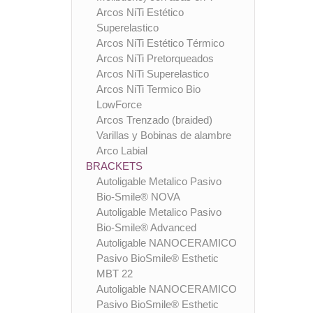
Arcos NiTi Estético
Superelastico
Arcos NiTi Estético Térmico
Arcos NiTi Pretorqueados
Arcos NiTi Superelastico
Arcos NiTi Termico Bio
LowForce
Arcos Trenzado (braided)
Varillas y Bobinas de alambre
Arco Labial
BRACKETS
Autoligable Metalico Pasivo
Bio-Smile® NOVA
Autoligable Metalico Pasivo
Bio-Smile® Advanced
Autoligable NANOCERAMICO
Pasivo BioSmile® Esthetic
MBT 22
Autoligable NANOCERAMICO
Pasivo BioSmile® Esthetic