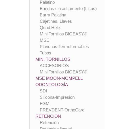
Palatino
Bandas sin aditamento (Lisas)
Barra Palatina
Cajetines, Llaves
Quad Helix
Mini Tornillos BIOEASY®
MSE
Planchas Termoformables
Tubos
MINI TORNILLOS
ACCESORIOS
Mini Tornillos BIOEASY®
MSE MOON-MOMPELL
ODONTOLOGÍA
SDI
Silicona-Impresion
FGM
PREVDENT-OrthoCare
RETENCIÓN
Retención
Retencion lingual