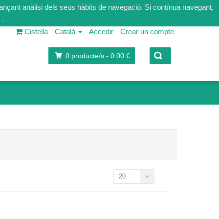
tjançant anàlisi dels seus hàbits de navegació. Si contínua navegant,
.
Cistella
Català
Accedir
Crear un compte
0
producte/s -
0.00 €
20